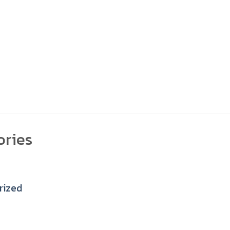
ories
rized